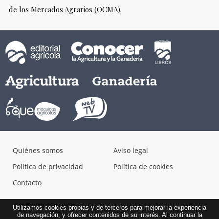
de los Mercados Agrarios (OCMA).
Quiénes somos
Aviso legal
Política de privacidad
Política de cookies
Contacto
Configurar Cookies
Utilizamos cookies propias y de terceros para mejorar la experiencia
de navegación, y ofrecer contenidos de su interés. Al continuar la